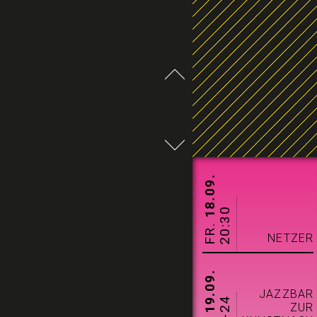
18.09.
20:30
FR.
NETZER
19.09.
JAZZBAR
ZUR