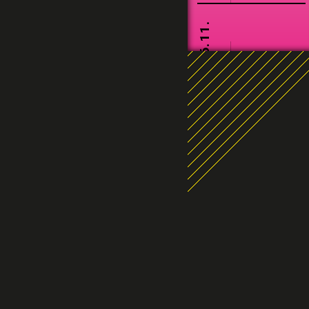
06.11.
20:30
WOLFGANG
FR.
SCHMID
20.11.
DAVID
HELBOCK &
20:30
JULIA
FR.
HOFER DUO
05.12.
JEFF
20:30
SA.
DENSON
TRIO