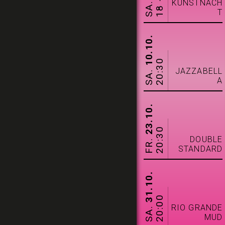
18 -24
SA.
KUNSTNACH
T
10.10.
20:30
SA.
JAZZABELL
A
23.10.
20:30
DOUBLE
FR.
STANDARD
31.10.
20:00
SA.
RIO GRANDE
MUD