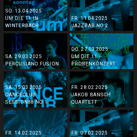
SO. 13.04.2025
UM DIE 11 IN
FR. 11.04.2025
WINTERBACH
JAZZBAR NO 2
DO. 27.03.2025
SA. 29.03.2025
UM DIE 11 –
PERCUSIANO FUSION
PROBENKONZERT
SA. 15.03.2025
FR. 28.02.2025
DANCECLUB
JAKOB BÄNSCH
SESSION88 NO 1
QUARTETT
FR. 14.02.2025
FR. 07.02.2025