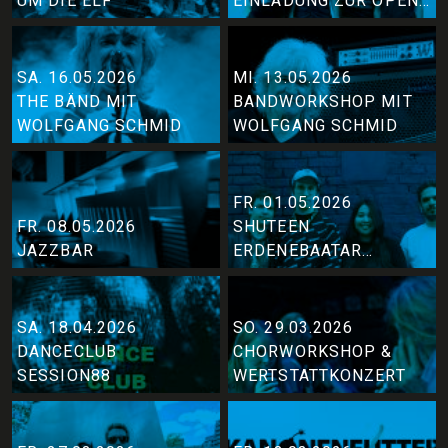
UM DIE ELF
EINLADUNG ZUR OPEN
STAGE BEI DER JAZZ
SESSION
SA. 16.05.2026
MI. 13.05.2026
THE BÄND MIT
BANDWORKSHOP MIT
WOLFGANG SCHMID
WOLFGANG SCHMID
FR. 01.05.2026
FR. 08.05.2026
SHUTEEN
JAZZBAR
ERDENEBAATAR
QUARTETT
SA. 18.04.2026
SO. 29.03.2026
DANCECLUB
CHORWORKSHOP &
SESSION88
WERTSTATTKONZERT