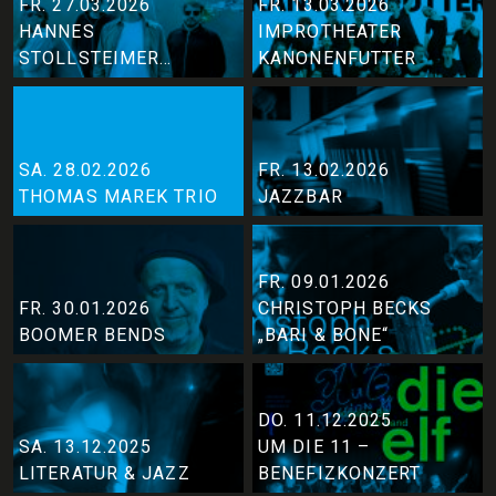
FR. 27.03.2026
FR. 13.03.2026
HANNES
IMPROTHEATER
STOLLSTEIMER
KANONENFUTTER
INTERFUSION
QUARTETT
SA. 28.02.2026
FR. 13.02.2026
THOMAS MAREK TRIO
JAZZBAR
FR. 09.01.2026
FR. 30.01.2026
CHRISTOPH BECKS
BOOMER BENDS
„BARI & BONE“
DO. 11.12.2025
SA. 13.12.2025
UM DIE 11 –
LITERATUR & JAZZ
BENEFIZKONZERT