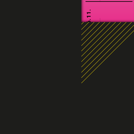
06.11.
20:30
WOLFGANG
FR.
SCHMID
20.11.
DAVID
HELBOCK &
20:30
JULIA
FR.
HOFER DUO
05.12.
JEFF
20:30
SA.
DENSON
TRIO