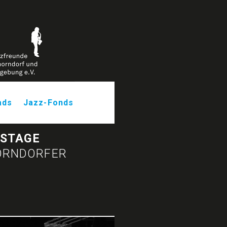
ads
Jazz-Fonds
C STAGE
HORNDORFER