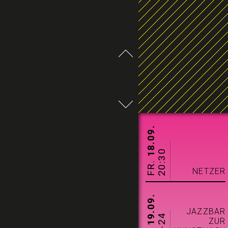
18.09.
20:30
FR.
NETZER
19.09.
JAZZBAR
ZUR