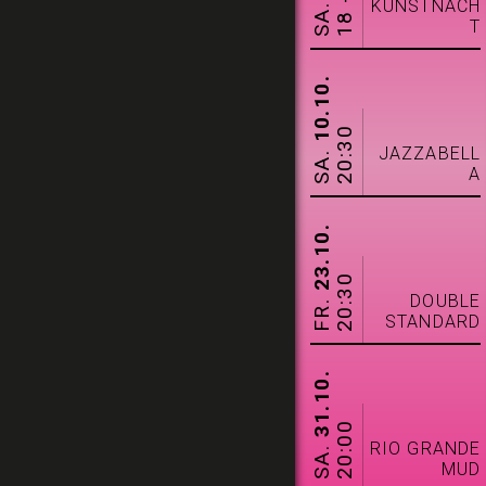
18 -24
SA.
KUNSTNACH
T
10.10.
20:30
SA.
JAZZABELL
A
23.10.
20:30
DOUBLE
FR.
STANDARD
31.10.
20:00
SA.
RIO GRANDE
MUD